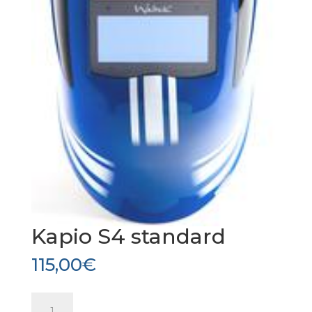
Kapio S4 standard
115,00
€
quantité