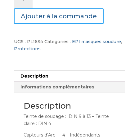
de
Kapio
Ajouter à la commande
S4
standard
UGS :
PL16S4
Catégories :
EPI masques soudure
,
Protections
Description
Informations complémentaires
Description
Teinte de soudage : DIN 9 à 13 – Teinte
claire : DIN 4
Capteurs d’Arc : 4 – Indépendants