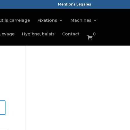
Mentions Légales
tils carrelage
Fixations
Machines
Levage
Hygiène, balais
Contact
0