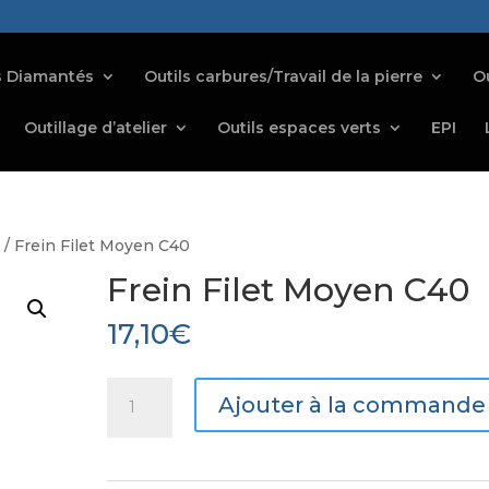
s Diamantés
Outils carbures/Travail de la pierre
Ou
Outillage d’atelier
Outils espaces verts
EPI
s
/ Frein Filet Moyen C40
Frein Filet Moyen C40
17,10
€
quantité
Ajouter à la commande
de
Frein
Filet