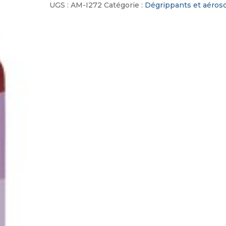
Moyen
UGS :
AM-I272
Catégorie :
Dégrippants et aéroso
C40