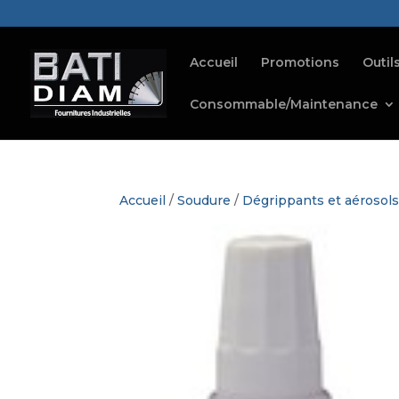
Accueil
Promotions
Outil
Consommable/Maintenance
Accueil
/
Soudure
/
Dégrippants et aérosol