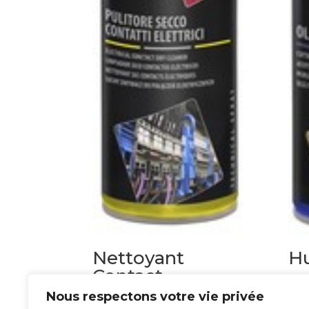
Nettoyant
Hu
Contact
6,20
Électrique
Nous respectons votre vie privée