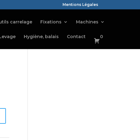
Mentions Légales
tils carrelage
Fixations
Machines
Levage
Hygiène, balais
Contact
0