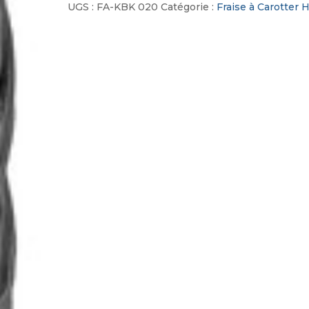
Carotter
UGS :
FA-KBK 020
Catégorie :
Fraise à Carotter 
HSS