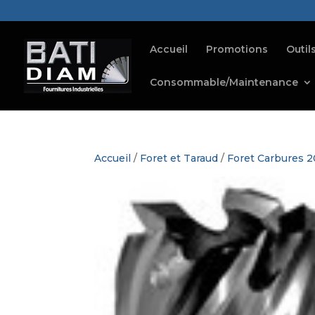
Accueil
Promotions
Outil
Consommable/Maintenance
Accueil
/
Foret et Taraud
/
Foret Carbures 2