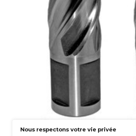
Fraise à Carotter
Fr
Nous respectons votre vie privée