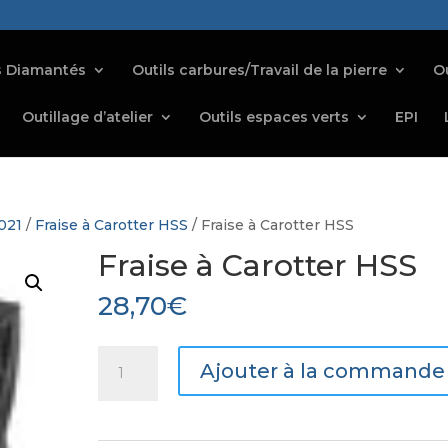
s Diamantés
Outils carbures/Travail de la pierre
Ou
Outillage d’atelier
Outils espaces verts
EPI
021
/
Fraise à Carotter HSS
/ Fraise à Carotter HSS
Fraise à Carotter HSS
28,70
€
quantité
Ajouter à la commande
de
Fraise
à