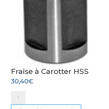
Fraise à Carotter HSS
30,40
€
quantité
de
Fraise