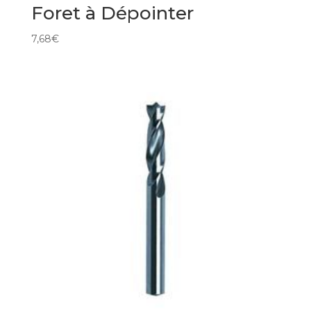
Foret à Dépointer
7,68
€