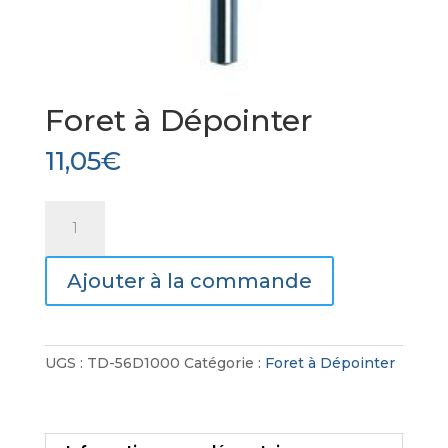
Foret à Dépointer
11,05
€
quantité
de
Foret
Ajouter à la commande
à
Dépointer
UGS :
TD-56D1000
Catégorie :
Foret à Dépointer