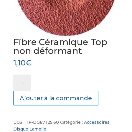
Fibre Céramique Top
non déformant
1,10
€
quantité
de
Fibre
Ajouter à la commande
Céramique
Top
non
déformant
UGS :
TF-DG67.125.60
Catégorie :
Accessoires
Disque Lamelle