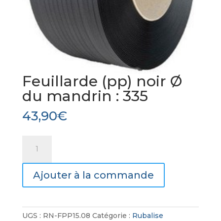
Feuillarde (pp) noir Ø
du mandrin : 335
43,90
€
quantité
de
Feuillarde
Ajouter à la commande
(pp)
noir
Ø
du
UGS :
RN-FPP15.08
Catégorie :
Rubalise
mandrin