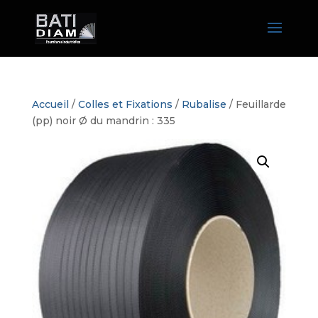
Accueil
/
Colles et Fixations
/
Rubalise
/ Feuillarde
(pp) noir Ø du mandrin : 335