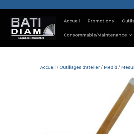
Accueil
Promotions
Outil
Consommable/Maintenance
Accueil
/
Outillages d'atelier
/
Medid
/
Mesur