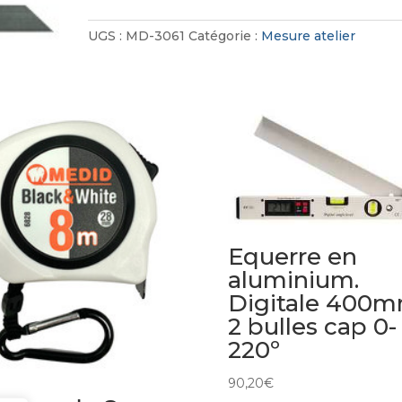
réglable
en
UGS :
MD-3061
Catégorie :
Mesure atelier
acier-
bois
300
mm
Equerre en
aluminium.
Digitale 400
2 bulles cap 0-
220º
90,20
€