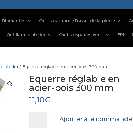
s Diamantés
Outils carbures/Travail de la pierre
Ou
Outillage d’atelier
Outils espaces verts
EPI
e atelier
/ Equerre réglable en acier-bois 300 mm
Equerre réglable en
acier-bois 300 mm
11,10
€
quantité
Ajouter à la commande
de
Equerre