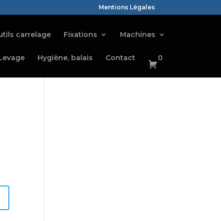
Mentions Légales
tils carrelage
Fixations
Machines
Levage
Hygiène, balais
Contact
0