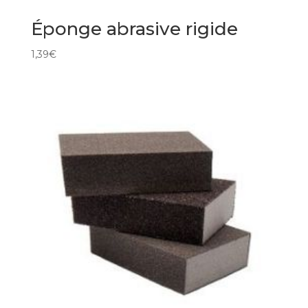
Éponge abrasive rigide
1,39
€