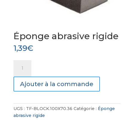
Éponge abrasive rigide
1,39
€
quantité
de
Éponge
Ajouter à la commande
abrasive
rigide
UGS :
TF-BLOCK.100X70.36
Catégorie :
Éponge
abrasive rigide