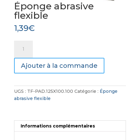
Éponge abrasive
flexible
1,39
€
quantité
de
Éponge
Ajouter à la commande
abrasive
flexible
UGS :
TF-PAD.125X100.100
Catégorie :
Éponge
abrasive flexible
Informations complémentaires