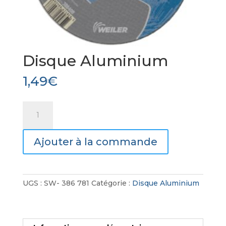
Disque Aluminium
1,49
€
quantité
de
Disque
Ajouter à la commande
Aluminium
UGS :
SW- 386 781
Catégorie :
Disque Aluminium