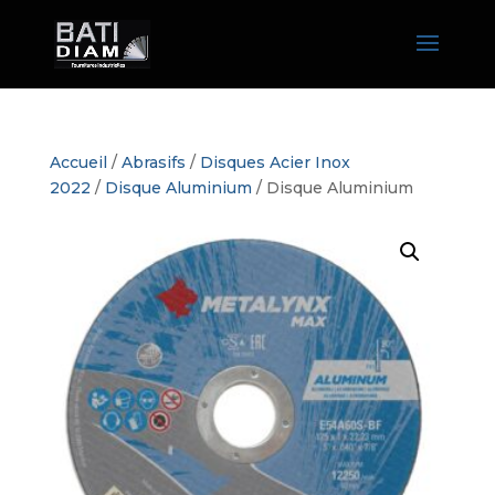
Accueil
/
Abrasifs
/
Disques Acier Inox
2022
/
Disque Aluminium
/ Disque Aluminium