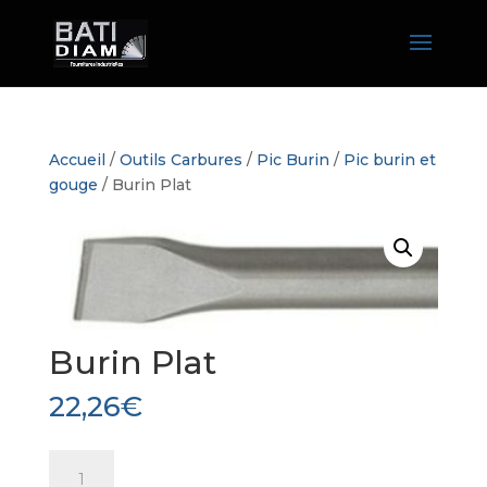
Accueil
/
Outils Carbures
/
Pic Burin
/
Pic burin et
gouge
/ Burin Plat
Burin Plat
22,26
€
quantité
de