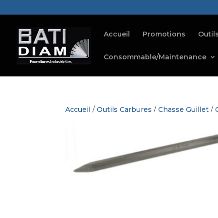
Accueil
Promotions
Outil
Consommable/Maintenance
Accueil
/
Outils Carbures
/
Chasse Guillet
/