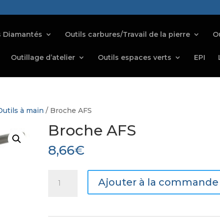
s Diamantés
Outils carbures/Travail de la pierre
Ou
Outillage d’atelier
Outils espaces verts
EPI
Outils à main
/ Broche AFS
Broche AFS
8,66
€
quantité
Ajouter à la commande
de
Broche
AFS