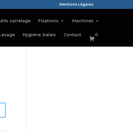
Mentions Légales
tils carrelage
Fixations
Machines
Levage
Hygiène, balais
Contact
0