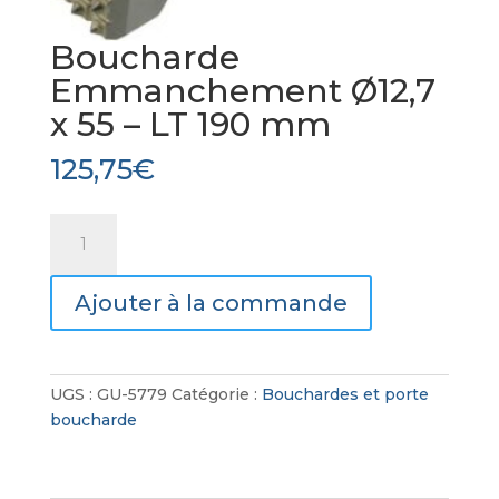
Boucharde
Emmanchement Ø12,7
x 55 – LT 190 mm
125,75
€
quantité
de
Boucharde
Ajouter à la commande
Emmanchement
Ø12,7
x
55
UGS :
GU-5779
Catégorie :
Bouchardes et porte
-
boucharde
LT
190
mm