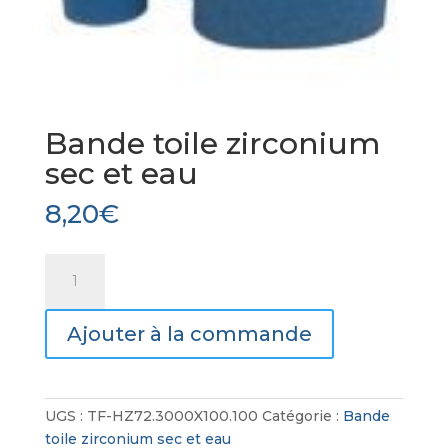
Bande toile zirconium
sec et eau
8,20
€
quantité
de
Bande
Ajouter à la commande
toile
zirconium
sec
et
UGS :
TF-HZ72.3000X100.100
Catégorie :
Bande
eau
toile zirconium sec et eau