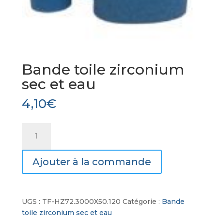
Bande toile zirconium
sec et eau
4,10
€
quantité
de
Bande
Ajouter à la commande
toile
zirconium
sec
et
UGS :
TF-HZ72.3000X50.120
Catégorie :
Bande
eau
toile zirconium sec et eau