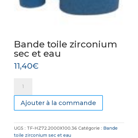
Bande toile zirconium
sec et eau
11,40
€
quantité
de
Bande
Ajouter à la commande
toile
zirconium
sec
et
UGS :
TF-HZ72.2000X100.36
Catégorie :
Bande
eau
toile zirconium sec et eau