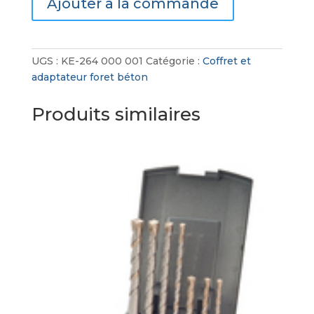
Ajouter à la commande
SDS+
1/4"
UGS :
KE-264 000 001
Catégorie :
Coffret et
adaptateur foret béton
Produits similaires