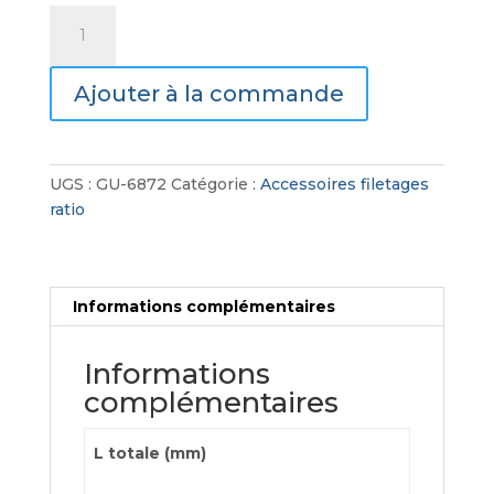
quantité
de
Adaptateur
Ajouter à la commande
Filetage
Ratio
JAP.Hex.13
UGS :
GU-6872
Catégorie :
Accessoires filetages
ratio
Informations complémentaires
Informations
complémentaires
L totale (mm)