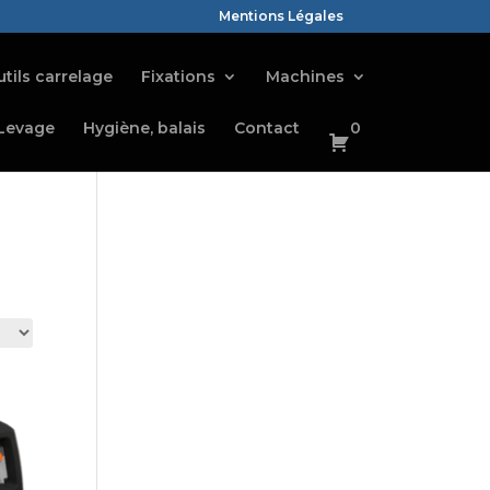
Mentions Légales
tils carrelage
Fixations
Machines
Levage
Hygiène, balais
Contact
0