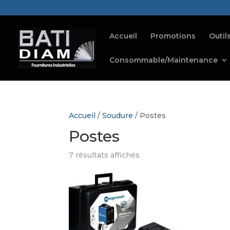
Accueil
Promotions
Outil
Consommable/Maintenance
Accueil
/
Soudure
/ Postes
Postes
7 résultats affichés