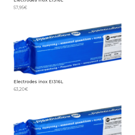
57,95
€
Electrodes inox EI316L
63,20
€