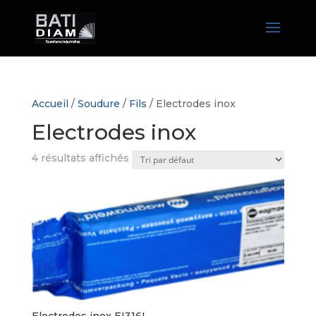
Accueil
/
Soudure
/
Fils
/ Electrodes inox
Electrodes inox
4 résultats affichés
Electrodes inox EI316L