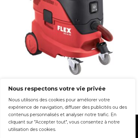
VCE 44 M AC ASPIRATEUR 42 L CLASSE M
DECOLMATAGE AUTOMATIQUE
Nous respectons votre vie privée
959,00
€
Nous utilisons des cookies pour améliorer votre
expérience de navigation, diffuser des publicités ou des
contenus personnalisés et analyser notre trafic. En
cliquant sur "Accepter tout", vous consentez à notre
Mentions Légales
utilisation des cookies.