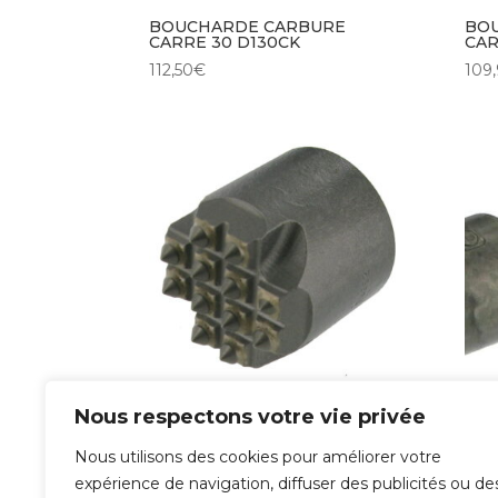
BOUCHARDE CARBURE
BO
CARRE 30 D130CK
CAR
112,50
€
109
BOUCHARDE CARBURE
BO
Nous respectons votre vie privée
CARRE 40 CONE SG
RON
163,07
€
62,5
Nous utilisons des cookies pour améliorer votre
expérience de navigation, diffuser des publicités ou de