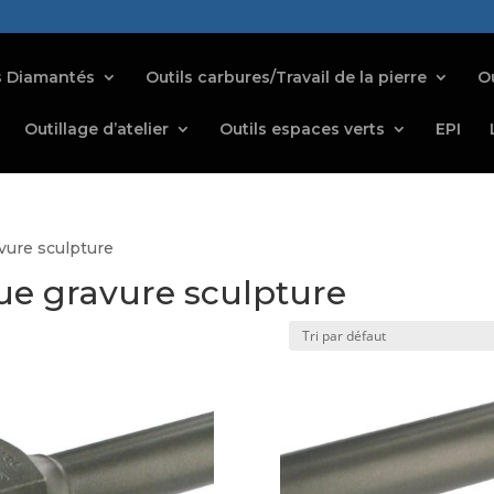
s Diamantés
Outils carbures/Travail de la pierre
Ou
Outillage d’atelier
Outils espaces verts
EPI
vure sculpture
e gravure sculpture