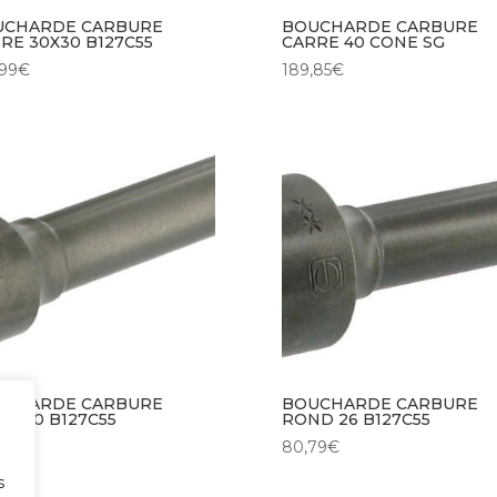
UCHARDE CARBURE
BOUCHARDE CARBURE
RE 30X30 B127C55
CARRE 40 CONE SG
,99
€
189,85
€
UCHARDE CARBURE
BOUCHARDE CARBURE
D 20 B127C55
ROND 26 B127C55
0
€
80,79
€
s