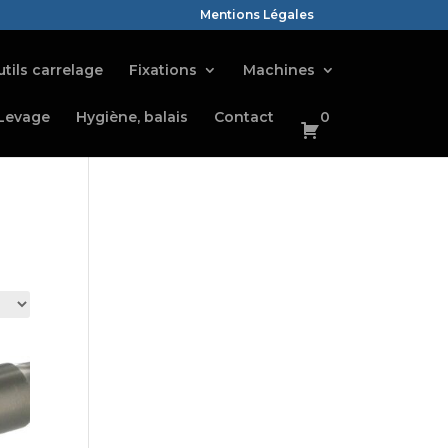
Mentions Légales
tils carrelage
Fixations
Machines
Levage
Hygiène, balais
Contact
0