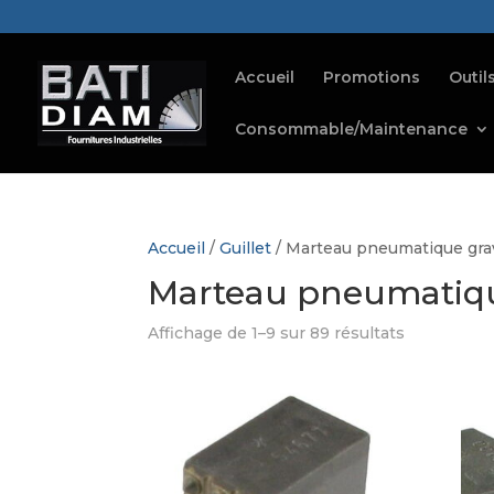
Accueil
Promotions
Outil
Consommable/Maintenance
Accueil
/
Guillet
/ Marteau pneumatique gra
Marteau pneumatiqu
Affichage de 1–9 sur 89 résultats