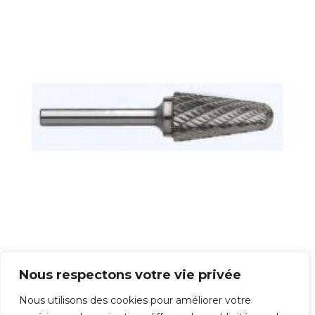
Fraise lime rotative carbure Type L – Conique
bout sphérique
Nous respectons votre vie privée
62,89
€
Nous utilisons des cookies pour améliorer votre