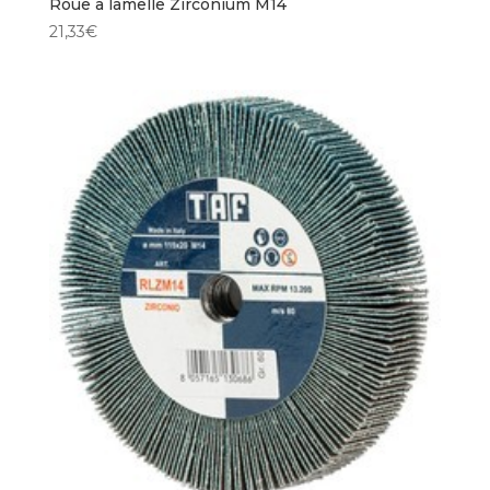
Roue à lamelle Zirconium M14
21,33
€